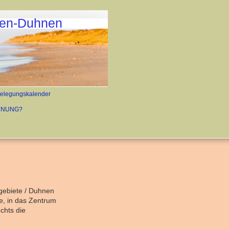
ven-Duhnen
Belegungskalender
HNUNG?
gebiete / Duhnen
ße, in das Zentrum
chts die